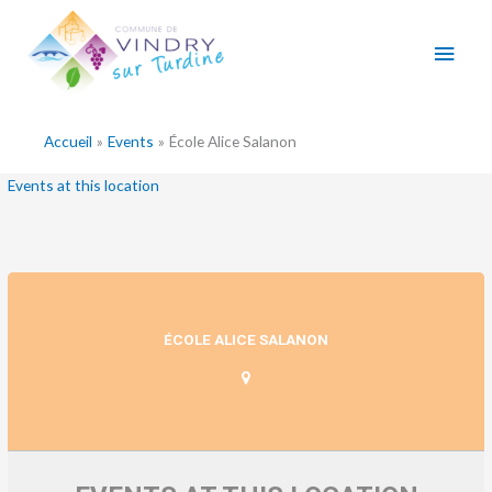
Aller
Men
au
contenu
princ
Accueil
Events
École Alice Salanon
Events at this location
ÉCOLE ALICE SALANON