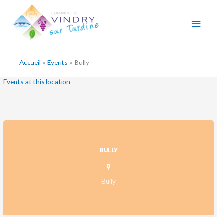
Aller
Men
au
contenu
princ
Accueil
Events
Bully
Events at this location
BULLY
Bully