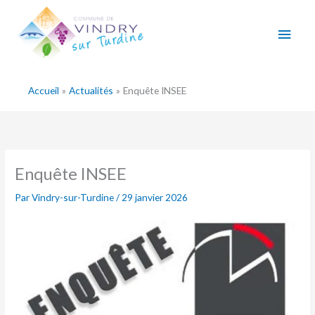
Aller
Men
au
contenu
princ
Accueil
Actualités
Enquête INSEE
Enquête INSEE
Par
Vindry-sur-Turdine
/
29 janvier 2026