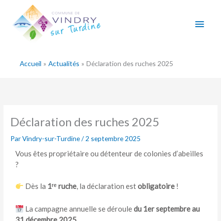
Aller
Men
au
contenu
princ
Accueil
Actualités
Déclaration des ruches 2025
Déclaration des ruches 2025
Par
Vindry-sur-Turdine
/
2 septembre 2025
Vous êtes propriétaire ou détenteur de colonies d’abeilles
?
Dès la
1ʳᵉ ruche
, la déclaration est
obligatoire
!
La campagne annuelle se déroule
du 1er septembre au
31 décembre 2025
.